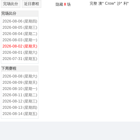
完整
澳*
Crow*
沙*
利*
完场比分
近日赛程
隐藏
0
场
完场比分
2026-08-06 (星期四)
2026-08-05 (星期三)
2026-08-04 (星期二)
2026-08-03 (星期一)
2026-08-02 (星期天)
2026-08-01 (星期六)
2026-07-31 (星期五)
下周赛程
2026-08-08 (星期六)
2026-08-09 (星期天)
2026-08-10 (星期一)
2026-08-11 (星期二)
2026-08-12 (星期三)
2026-08-13 (星期四)
2026-08-14 (星期五)