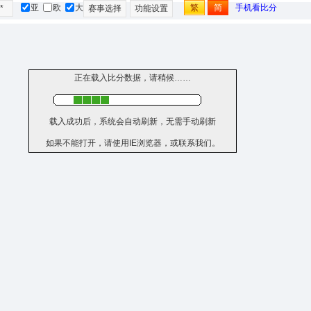
亚
欧
大
繁
简
手机看比分
*
赛事选择
功能设置
正在载入比分数据，请稍候……
载入成功后，系统会自动刷新，无需手动刷新
如果不能打开，请使用IE浏览器，或联系我们。