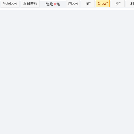
完场比分
近日赛程
纯比分
澳*
Crow*
沙*
利
隐藏
0
场