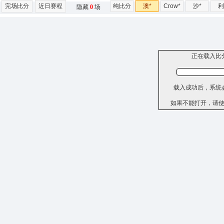
完场比分
近日赛程
纯比分
澳*
Crow*
沙*
利
隐藏
0
场
正在载入比
载入成功后，系统
如果不能打开，请使