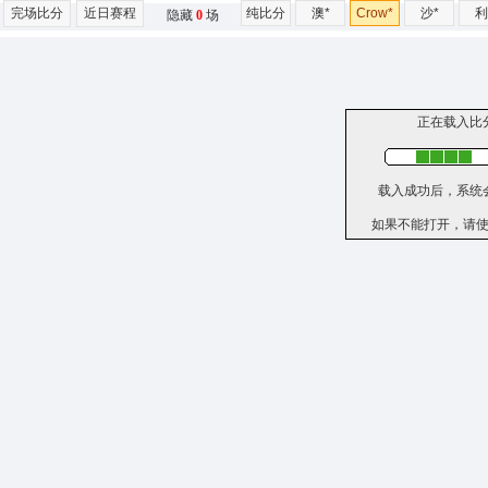
完场比分
近日赛程
纯比分
澳*
Crow*
沙*
利
隐藏
0
场
正在载入比
载入成功后，系统
如果不能打开，请使