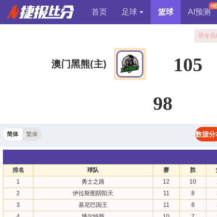
首页
足球
篮球
AI预测
菲专员
105
澳门黑熊(主)
98
数据分
简体
繁体
排名
球队
赛
胜
1
勇士之路
12
10
2
伊拉斯图阴阳天
11
8
3
基尼巴国王
11
8
4
博尔特斯
10
7