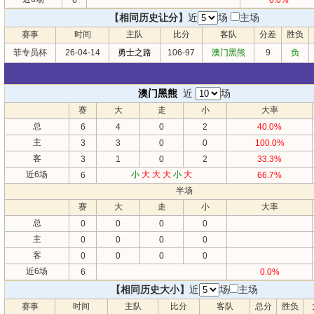
6
0.0%
【相同历史让分】
近
场
主场
赛事
时间
主队
比分
客队
分差
胜负
菲专员杯
26-04-14
勇士之路
106-97
澳门黑熊
9
负
澳门黑熊
近
场
赛
大
走
小
大率
总
6
4
0
2
40.0%
主
3
3
0
0
100.0%
客
3
1
0
2
33.3%
近6场
小
大
大
大
小
大
6
66.7%
半场
赛
大
走
小
大率
总
0
0
0
0
主
0
0
0
0
客
0
0
0
0
近6场
6
0.0%
【相同历史大小】
近
场
主场
赛事
时间
主队
比分
客队
总分
胜负