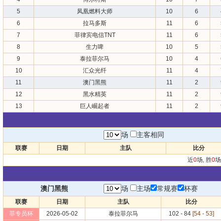
5
凤凰燃料大师
10
6
6
拉马多斯
11
6
7
菲律宾电信TNT
11
6
8
生力啤
10
5
9
泰拉菲尔马
10
4
10
汇众光纤
11
4
11
澳门黑熊
11
2
12
黑水精英
11
2
13
巨人崛起者
11
2
场
主客相同
联赛
日期
主队
比分
近
0
场, 胜
0
场
澳门黑熊
场
主场
常规赛
杯赛
联赛
日期
主队
比分
菲专员杯
2026-05-02
泰拉菲尔马
102 - 84
[54 - 53]