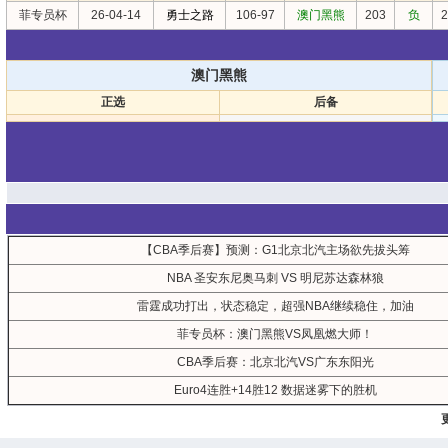
菲专员杯
26-04-14
勇士之路
106-97
澳门黑熊
203
负
2
澳门黑熊
正选
后备
【CBA季后赛】预测：G1北京北汽主场欲先拔头筹
NBA 圣安东尼奥马刺 VS 明尼苏达森林狼
雷霆成功打出，状态稳定，超强NBA继续稳住，加油
菲专员杯：澳门黑熊VS凤凰燃大师！
CBA季后赛：北京北汽VS广东东阳光
Euro4连胜+14胜12 数据迷雾下的胜机