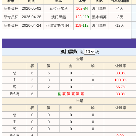
赛事
时间
主队
比分
客队
与本场相隔
菲专员杯
2026-05-02
泰拉菲尔马
102
-
84
澳门黑熊
-4天
菲专员杯
2026-04-28
澳门黑熊
123
-
119
黑水精英
-8天
菲专员杯
2026-04-24
菲律宾电信TNT
119
-
112
澳门黑熊
-12天
澳门黑熊
近
场
全场
赛
赢
走
输
让胜率
总
6
5
0
1
83.3%
主
3
3
0
0
100.0%
客
3
2
0
1
66.7%
近6场
输
赢
赢
赢
赢
赢
6
83.3%
半场
赛
赢
走
输
让胜率
总
0
0
0
0
主
0
0
0
0
客
0
0
0
0
近6场