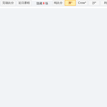
完场比分
近日赛程
纯比分
澳*
Crow*
沙*
利
隐藏
0
场