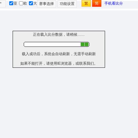
亚
欧
大
繁
简
手机看比分
*
赛事选择
功能设置
正在载入比分数据，请稍候……
载入成功后，系统会自动刷新，无需手动刷新
如果不能打开，请使用IE浏览器，或联系我们。